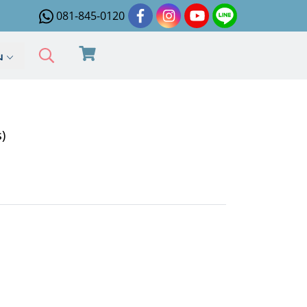
081-845-0120
ิม
)