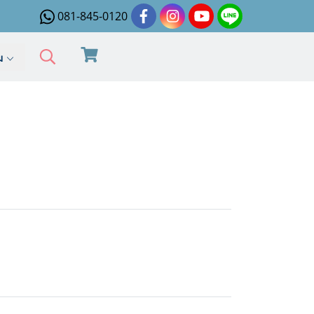
081-845-0120
ิม