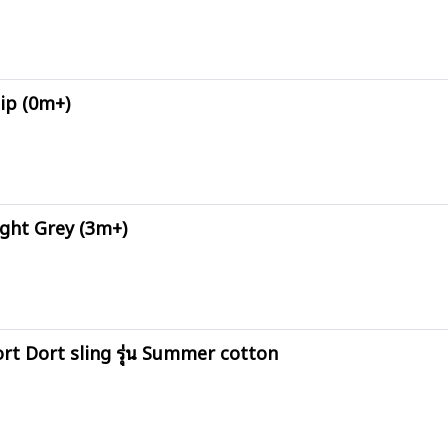
Hip (0m+)
ight Grey (3m+)
ort Dort sling รุ่น Summer cotton