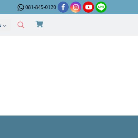
081-845-0120
ิม