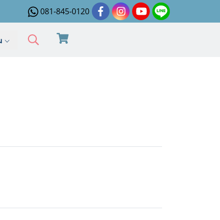
081-845-0120
ิม