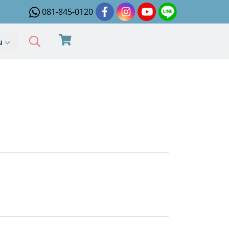
081-845-0120
ิม