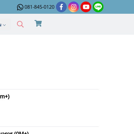
081-845-0120
ิม
0m+)
ฒนาการ (0M+)