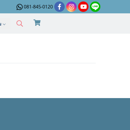
081-845-0120
ิม