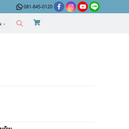
081-845-0120
ิม
นบ้าน