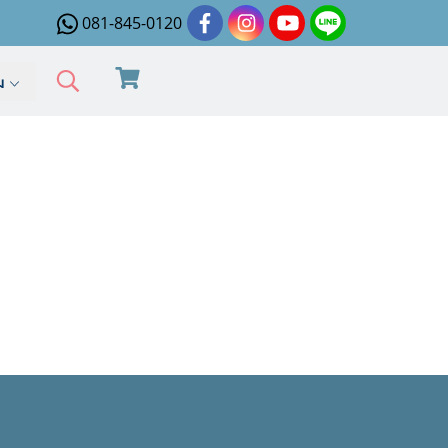
081-845-0120
ิม