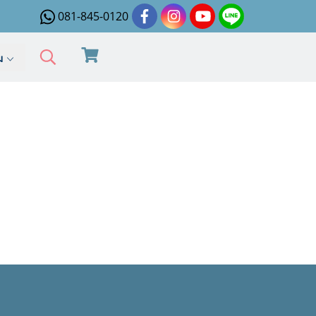
081-845-0120
ิม