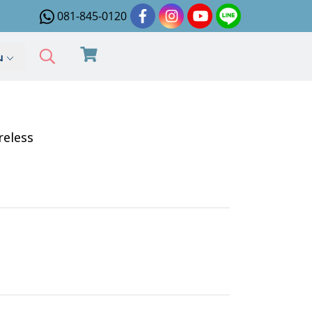
081-845-0120
ิม
reless