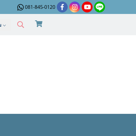
081-845-0120
ิม