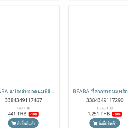
BEABA แปรงล้างขวดนมซิลิโคน Silicone Bottle Brush
3384349117467
3384349117290
490 THB
1,390 THB
441 THB
1,251 THB
-10%
-10%
สั่งซื้อสินค้า
สั่งซื้อสินค้า