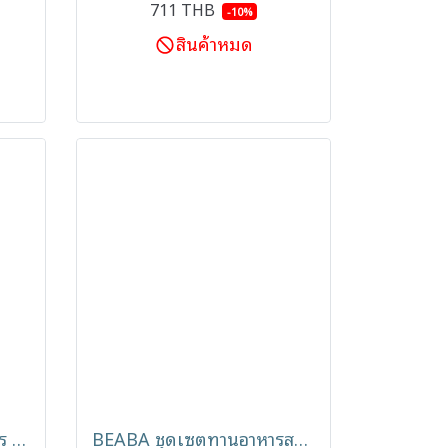
711 THB
-10%
สินค้าหมด
BEABA ชุดกล่องเก็บอาหาร 3 ชิ้น Snack Boxes ปลอดสาร BPA
BEABA ชุดเซตทานอาหารสแตนเลส 3 ชิ้น จาน ชาม ถ้วยน้ำ พร้อมปลอกซิลิโคน