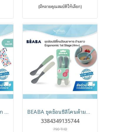
(มีหลายคุณสมบัติให้เลือก)
BEABA แว่นตากันแดดเด็ก Sunglasses รุ่น Square (9-24m)
BEABA ชุดช้อนซิลิโคนด้ามยาว พร้อมกล่อง (แพ็ค 2 ชิ้น)
3384349135744
790 THB