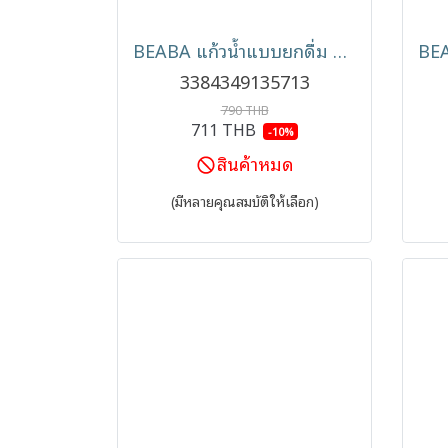
BEABA แก้วน้ำแบบยกดื่ม Training Cup 360° with Lid (12m+)
3384349135713
790 THB
711 THB
-10%
สินค้าหมด
(มีหลายคุณสมบัติให้เลือก)