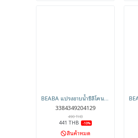
BEABA แปรงอาบน้ำซิลิโคนสำหรับเด็ก Silicone Brush
3384349204129
490 THB
441 THB
-10%
สินค้าหมด