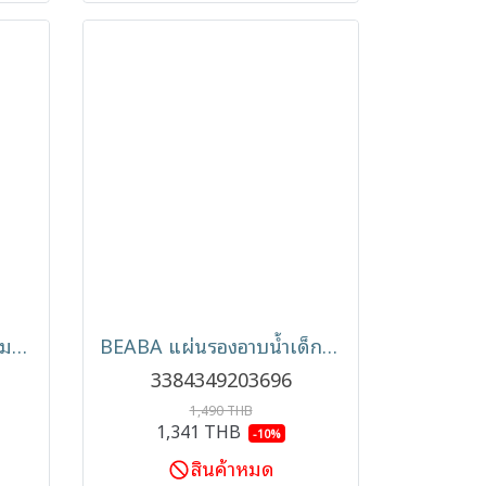
BEABA ที่ตากขวดนมพร้อมถาดรองน้ำ Forest Drying Rack
BEABA แผ่นรองอาบน้ำเด็ก ผ้าตาข่ายแห้งเร็ว สำหรับทารกแรกเกิด
3384349203696
1,490 THB
1,341 THB
-10%
สินค้าหมด