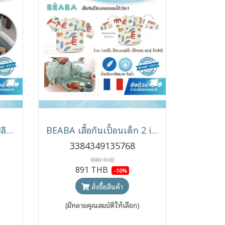
BEABA หมวกอาบน้ำเด็กซิลิโคน Silicone Bath Visor ปรับระดับได้
BEABA เสื้อกันเปื้อนเด็ก 2 in 1 ถอดแขนได้ กันน้ำ พร้อมถาดรองเศษอาหาร
3384349135768
990 THB
891 THB
-10%
สั่งซื้อสินค้า
(มีหลายคุณสมบัติให้เลือก)