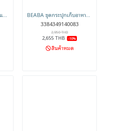
BEABA จานซิลิโคนก้นดูดแบ่ง 3 ช่อง ขนาด 150ml.(4m+)
BEABA ชุดกระปุกเก็บอาหาร ฝาปิดสูญญากาศ 6 ชิ้น 250ml.
3384349140083
2,950 THB
2,655 THB
-10%
สินค้าหมด