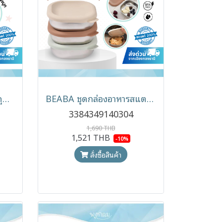
BEABA Aspidoo เครื่องดูดน้ำมูกไฟฟ้าสำหรับเด็ก แรงดูด 70KPA รุ่น Aspidoo สำหรับเด็กแรกเกิด 0 เดือนขึ้นไป
BEABA ชุดกล่องอาหารสแตนเลส Food Grade พร้อมฝาซิลิโคน 3 ชิ้น 250ml BPA Free
3384349140304
1,690 THB
1,521 THB
-10%
สั่งซื้อสินค้า