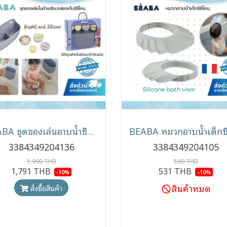
BEABA ชุดของเล่นอาบน้ำซิลิโคน พร้อมตะกร้าเก็บ Basket and Silicone Bath Toy Set
3384349204136
3384349204105
1,990 THB
590 THB
1,791 THB
531 THB
-10%
-10%
สินค้าหมด
สั่งซื้อสินค้า