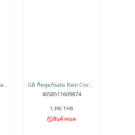
GB รถเข็นเด็ก รุ่น KUN ล้อหน้าหมุน 360 องศา พับเล็ก ใช้ได้ตั้งแต่แรกเกิด
GB ที่คลุมกันฝน Rain Cover รุ่น Pockit+ All City
4058511609874
1,390 THB
สินค้าหมด