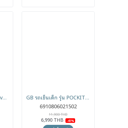
GB ที่คลุมกันฝน Rain Cover รุ่น Pockit Air
GB รถเข็นเด็ก รุ่น POCKIT+ All-Terrain พับเล็กกะทัดรัด
6910806021502
11,900 THB
6,990 THB
-41%