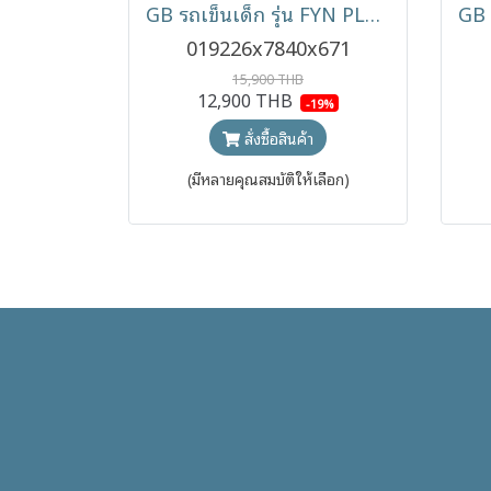
GB รถเข็นเด็ก รุ่น FYN PLUS พับเล็ก น้ำหนักเบา โครงบาง ใช้ได้ตั้งแต่แรกเกิด - 4ปี
019226x7840x671
15,900 THB
12,900 THB
-19%
สั่งซื้อสินค้า
(มีหลายคุณสมบัติให้เลือก)