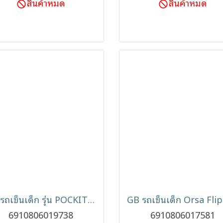
สินค้าหมด
สินค้าหมด
GB รถเข็นเด็ก รุ่น POCKIT+ ALL CITY New Gen รถเข็นกะทัดรัด พับง่าย ( 6m- 5y )
6910806019738
6910806017581