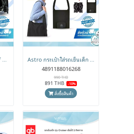
GB รถเข็นเด็ก Pockit Elf พับเล็กที่สุด พกพาขึ้นเครื่องบินได้ ปรับนอนได้ 145 องศา (รับประกันศูนย์ไทย 2 ปี)
Astro กระเป๋าใส่รถเข็นเด็ก gb รุ่น Pockit Travel Bag
4891188016268
990 THB
891 THB
-10%
สั่งซื้อสินค้า