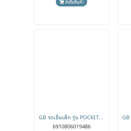
สั่งซื้อสินค้า
GB รถเข็นเด็ก รุ่น POCKIT GO รถเข็นกะทัดรัด พับง่าย ( 6m- 4y )
6910806019486