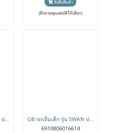
สั่งซื้อสินค้า
(มีหลายคุณสมบัติให้เลือก)
GB รถเข็นเด็ก Orsa Flip ปรับได้ 2 ทิศทาง เข็นหน้า-หลัง พับเก็บง่าย สำหรับแรกเกิด
GB รถเข็นเด็ก รุ่น SWAN ปรับด้ามเข็นได้ 2 ด้าน ผ้าเบาะนอนได้ราบ ใช้ได้ตั้งแต่แรกเกิด - 5ปี
6910806016614