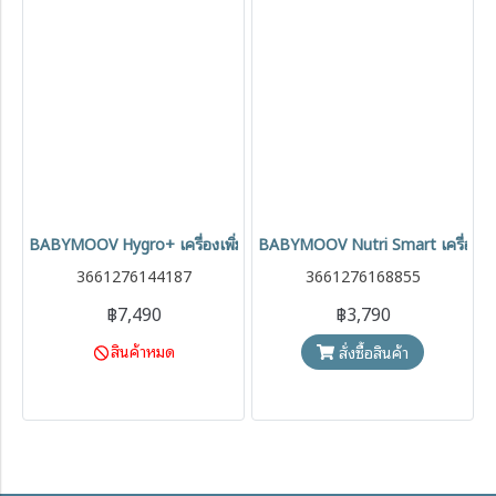
BABYMOOV Hygro+ เครื่องเพิ่มความชื้น เสียงเงียบ กระจายไอน้ำ 360 อ
BABYMOOV Nutri Smart เครื่องอุ่นน
3661276144187
3661276168855
฿7,490
฿3,790
สินค้าหมด
สั่งซื้อสินค้า