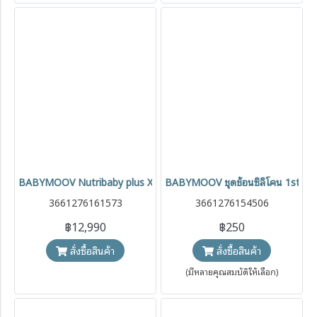
BABYMOOV Nutribaby plus XL เครื่องเตรียมอาหารใช้งานได้ 6 โหมด
BABYMOOV ชุดช้อนซิลิโคน 1st ปราศจ
3661276161573
3661276154506
฿12,990
฿250
สั่งซื้อสินค้า
สั่งซื้อสินค้า
(มีหลายคุณสมบัติให้เลือก)