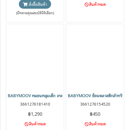
สินค้าหมด
สั่งซื้อสินค้า
(มีหลายคุณสมบัติให้เลือก)
BABYMOOV หมอนหลุมเด็ก เทคโนโลยีผ้า Cool max นอนแล้วไม่ร้อน (0
BABYMOOV ช้อนพลาสติกสำหรับเด็กห
3661276181410
3661276154520
฿1,290
฿450
สินค้าหมด
สินค้าหมด