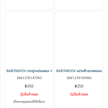
BABYMOOV กระปุกแบ่งนมผง 4 ชั้น Milk Powder Dispenser
BABYMOOV แปรงล้างขวดนมและจุก
3661276147393
3661276165960
฿350
฿250
สินค้าหมด
สินค้าหมด
(มีหลายคุณสมบัติให้เลือก)