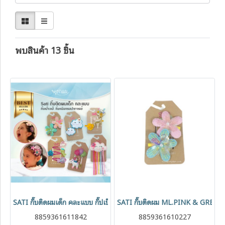
พบสินค้า 13 ชิ้น
SATI กิ๊บติดผมเด็ก คละแบบ กิ๊ปเป๊าะแป๊ะ กิ๊บหนีบทรงปากจรเข้
SATI กิ๊บติดผม ML.PINK & GREE
8859361611842
8859361610227