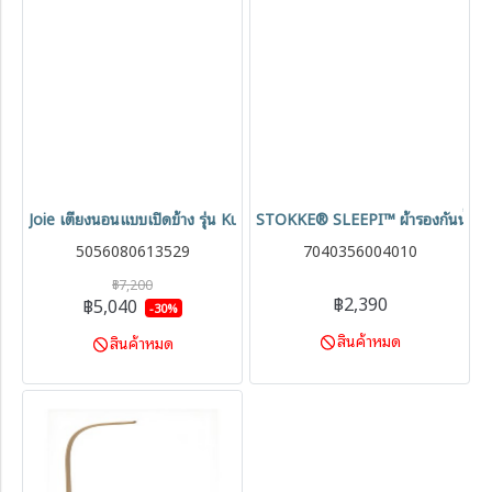
Joie เตียงนอนแบบเปิดข้าง รุ่น Kubbie Sleep สำหรับเด็กแรกเกิด-15kg.
STOKKE® SLEEPI™ ผ้ารองกันน้ำ V
5056080613529
7040356004010
฿7,200
฿2,390
฿5,040
-30%
สินค้าหมด
สินค้าหมด