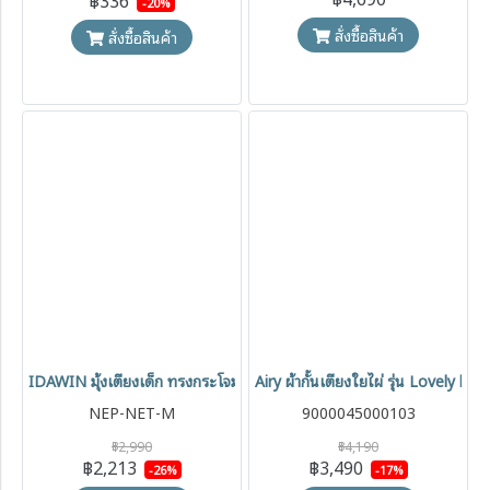
-20%
สั่งซื้อสินค้า
สั่งซื้อสินค้า
IDAWIN มุ้งเตียงเด็ก ทรงกระโจม ปรับความสูงได้ กันยุง กันแมลง พร้อมโม
Airy ผ้ากั้นเตียงใยไผ่ รุ่น Lovely b
NEP-NET-M
9000045000103
฿2,990
฿4,190
฿2,213
฿3,490
-26%
-17%