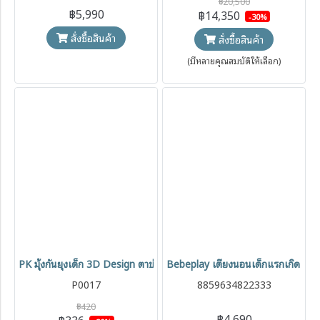
฿20,500
฿5,990
฿14,350
-30%
สั่งซื้อสินค้า
สั่งซื้อสินค้า
(มีหลายคุณสมบัติให้เลือก)
PK มุ้งกันยุงเด็ก 3D Design ตาข่ายกันแมลง ใช้ได้กับรถเข็น เตียง และเก้าอ
Bebeplay เตียงนอนเด็กแรกเกิด เปล
P0017
8859634822333
฿420
฿4,690
฿336