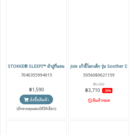
STOKKE® SLEEPI™ ผ้าปูที่นอน Bed Fitted Sheet V3
Joie เก้าอี้โยกเด็ก รุ่น Soother Dre
7040355994015
5056080621159
฿5,300
฿1,590
฿3,710
-30%
สั่งซื้อสินค้า
สินค้าหมด
(มีหลายคุณสมบัติให้เลือก)