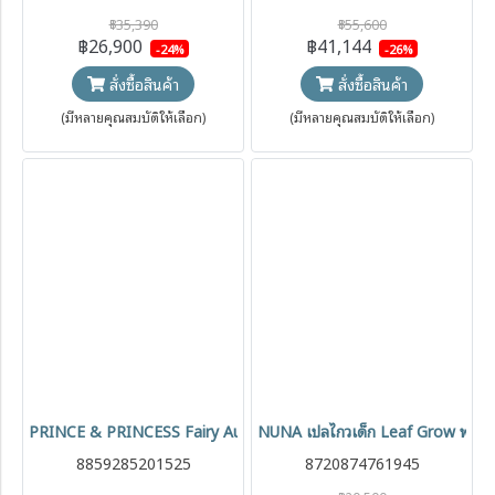
฿35,390
฿55,600
฿26,900
฿41,144
-24%
-26%
สั่งซื้อสินค้า
สั่งซื้อสินค้า
(มีหลายคุณสมบัติให้เลือก)
(มีหลายคุณสมบัติให้เลือก)
PRINCE & PRINCESS Fairy Auto Swing เก้าอี้เปลไกวไฟฟ้า 2-in-1 กล่อ
NUNA เปลไกวเด็ก Leaf Grow พร้อมทอ
8859285201525
8720874761945