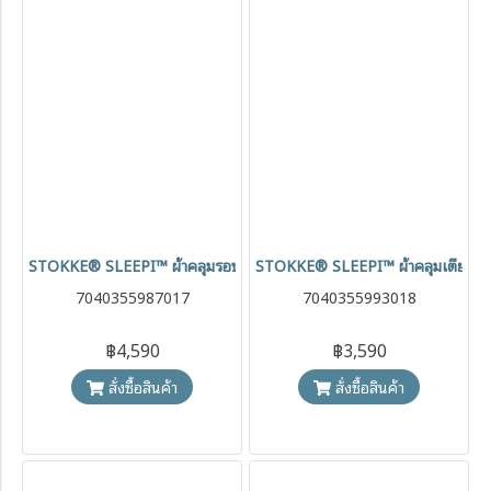
STOKKE® SLEEPI™ ผ้าคลุมรอบเตียง V3 Mesh Liner
STOKKE® SLEEPI™ ผ้าคลุมเตียง V
7040355987017
7040355993018
฿4,590
฿3,590
สั่งซื้อสินค้า
สั่งซื้อสินค้า