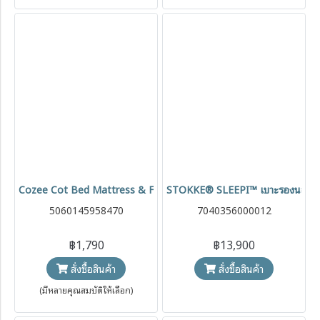
Cozee Cot Bed Mattress & Fitted Sheet Set 60x120 cm ชุดฟูกและผ
STOKKE® SLEEPI™ เบาะรองนอน V
5060145958470
7040356000012
฿1,790
฿13,900
สั่งซื้อสินค้า
สั่งซื้อสินค้า
(มีหลายคุณสมบัติให้เลือก)