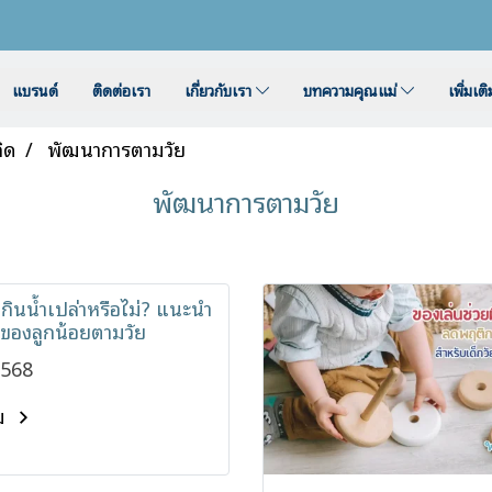
แบรนด์
ติดต่อเรา
เกี่ยวกับเรา
บทความคุณแม่
เพิ่มเต
ิด
พัฒนาการตามวัย
พัฒนาการตามวัย
กินน้ำเปล่าหรือไม่? แนะนำ
้ำของลูกน้อยตามวัย
2568
ิม