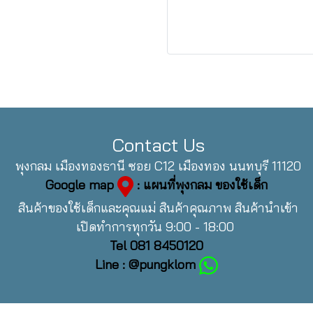
Contact Us
พุงกลม เมืองทองธานี ซอย C12 เมืองทอง นนทบุรี 11120
Google map
: แผนที่พุงกลม ของใช้เด็ก
สินค้าของใช้เด็กและคุณแม่ สินค้าคุณภาพ สินค้านำเข้า
เปิดทำการทุกวัน 9:00 - 18:00
Tel 081 8450120
Line : @pungklom