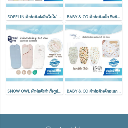
SOFFLIN ผ้าห่อตัวมัสลินใยไผ่ 47 นิ้ว (1pcs.)
BABY & CO ผ้าห่อตัวเด็ก ซึมซับได้ดีเยี่ยม ขนาด 47x47 นิ้ว
SNOW OWL ผ้าห่อตัวสำเร็จรูป Bamboo MagnetBric 0-3 เดือน
BABY & CO ผ้าห่อตัวเด็กอเนกประสงค์ Swaddle Cloth 0-3 เดือน Horse Collection