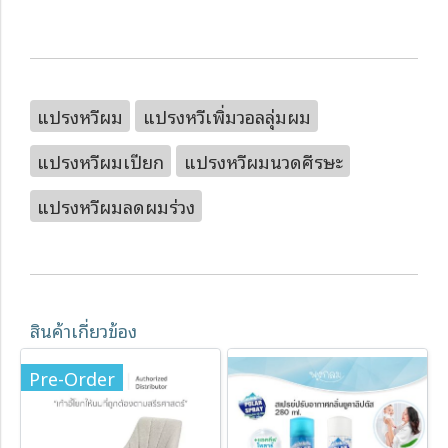
แปรงหวีผม
แปรงหวีเพิ่มวอลลุ่มผม
แปรงหวีผมเปียก
แปรงหวีผมนวดศีรษะ
แปรงหวีผมลดผมร่วง
สินค้าเกี่ยวข้อง
Pre-Order