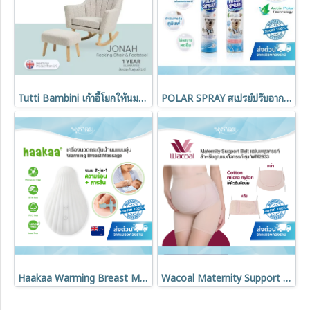
Tutti Bambini เก้าอี้โยกให้นมเด็ก พร้อมเก้าอี้วางเท้า รุ่น Jonah
POLAR SPRAY สเปรย์ปรับอากาศ Activ Polar กลิ่นยูคาลิปตัส 280 ml
Haakaa Warming Breast Massager ลดท่อน้ำนมอุดตัน
Wacoal Maternity Support Belt แผ่นพยุงครรภ์ บรรเทาปวดหลัง รุ่น WM2933