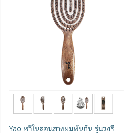
Yao หวีไนลอนสางผมพันกัน รุ่นวงรี