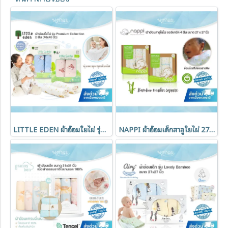
LITTLE EDEN ผ้าอ้อมใยไผ่ รุ่น Premium Collection 2 ผืน (40x40 นิ้ว)
NAPPI ผ้าอ้อมเด็กสาลูใยไผ่ 27x27 นิ้ว เซ็ต 4 ผืน ระบายอากาศดี