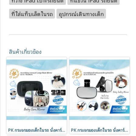
ที่ใส่แท็บเล็ตในรถ
อุปกรณ์เดินทางเด็ก
สินค้าเกี่ยวข้อง
PK กระจกมองเด็กในรถ นั่งคาร์ซีท Large Back Mirror ขนาด 16x26cm.
PK กระจกมองเด็กในรถ นั่งคาร์ซีท รูปทรงโค้ง baby Safety Mirror ขนาด 5.5x9cm.