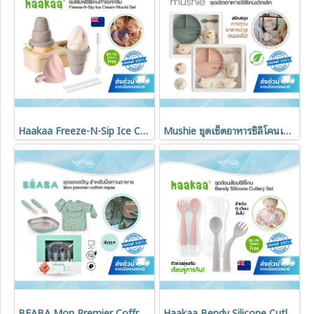
Haakaa Freeze-N-Sip Ice Cream Mould Set แม่พิมพ์ซิลิโคนทำไอศกรีมเด็ก Food Grade Silicone 100%
Mushie ชุดเซ็ตอาหารซิลิโคนเด็กเล็ก อุปกรณ์หัดทานสำหรับเด็ก (Food Grade)
BEABA Mon Premier Coffret Repas ชุดของขวัญมื้ออาหารเด็ก 4 ชิ้น พร้อมจานสเตนเลส ช้อนส้อม และผ้ากันเปื้อน
Haakaa Bendy Silicone Cutlery Set ชุดช้อนส้อมซิลิโคน