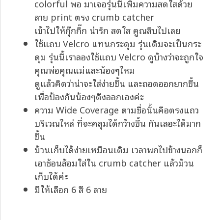
colorful พอ มาเจอรุ่นนี้เพิ่มความสดใสด้วย
ลาย print ตรง crumb catcher
เข้าไปให้กุ๊กกิ๊ก น่ารัก สดใส คูณสิบไปเลย
ใช้แถบ Velcro แทนกระดุม รุ่นเดิมจะเป็นกระ
ดุม รุ่นนี้เราลองใช้แถบ Velcro ดูบ้างว่าจะถูกใจ
คุณพ่อคุณแม่และน้องๆไหม
ดูแล้วคิดว่าน่าจะใส่ง่ายขึ้น และถอดออกยากขึ้น
เพื่อป้องกันน้องๆดึงออกเองค่ะ
ความ Wide Coverage ตามชื่อนั้นคือตรงแถว
บริเวณไหล่ ที่จะคลุมได้กว้างขึ้น กันเลอะได้มาก
ขึ้น
ม้วนเก็บได้ง่ายเหมือนเดิม เวลาพกไปข้างนอกก็
เอาช้อนส้อมใส่ใน crumb catcher แล้วม้วน
เก็บได้ค่ะ
มีให้เลือก 6 สี 6 ลาย