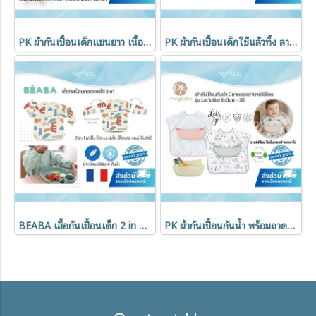
PK ผ้ากันเปื้อนเด็กแขนยาว เนื้อผ้ากันน้ำ Baby Long Sleeve Bib
PK ผ้ากันเปื้อนเด็กใช้แล้วทิ้ง ลายหมีลาเต้ (Latte Bear) กันน้ำ พกพาสะดวก บรรจุแยกชิ้น
BEABA เสื้อกันเปื้อนเด็ก 2 in 1 ถอดแขนได้ กันน้ำ พร้อมถาดรองเศษอาหาร
PK ผ้ากันเปื้อนกันน้ำ พร้อมถาดรองอาหารซิลิโคน รุ่น Let’s Go! สำหรับเด็ก 6 เดือน – 3 ปี