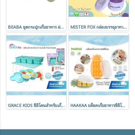
BEABA ชุดกระปุกเก็บอาหาร ฝาปิดสูญญากาศ 6 ชิ้น 250ml.
MISTER FOX กล่องบรรจุอาหารซิลิโคน พร้อมฝาปิด ขนาด 150ml.
GRACE KIDS ซิลิโคนสำหรับเก็บอาหารแช่แข็ง Food Grade
HAAKAA บล็อคเก็บอาหารซิลิโคน Silicone Nibble Freezer Tray