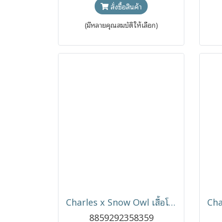
สั่งซื้อสินค้า
(มีหลายคุณสมบัติให้เลือก)
Charles x Snow Owl เสื้อโปโลเด็ก T-Shirt ผ้า (0-6 เดือน)
8859292358359