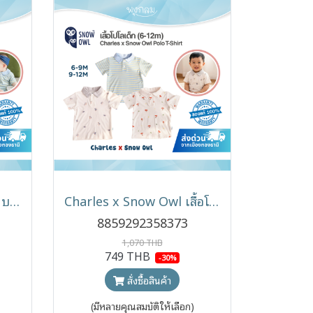
Charles x Snow Owl ชุดบอดี้สูทเด็ก Shortall สำหรับเด็ก 0-9 เดือน
Charles x Snow Owl เสื้อโปโลเด็ก T-Shirt ผ้า (6-12 เดือน)
8859292358373
1,070 THB
749 THB
-30%
สั่งซื้อสินค้า
(มีหลายคุณสมบัติให้เลือก)