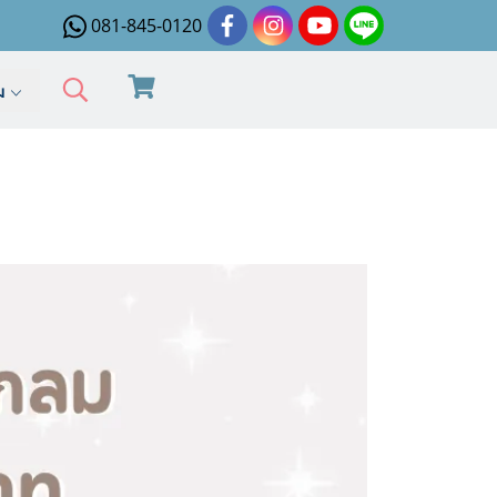
081-845-0120
ิม