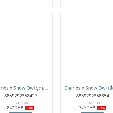
Charles x Snow Owl ชุดบอดี้สูทแขนยาวเด็ก รุ่น Long-Sleeve Polo Romper (0-6m)
8859292358427
8859292358854
1,210 THB
1,070 THB
847 THB
749 THB
-30%
-30%