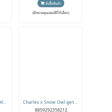
สั่งซื้อสินค้า
(มีหลายคุณสมบัติให้เลือก)
Charles x Snow Owl ผ้าห่อตัวสำเร็จรูป รุ่น Baby Swaddle 0-3 เดือน
Charles x Snow Owl ชุดรอมเปอร์แขนขายาวเด็ก (0-6m)
8859292358212