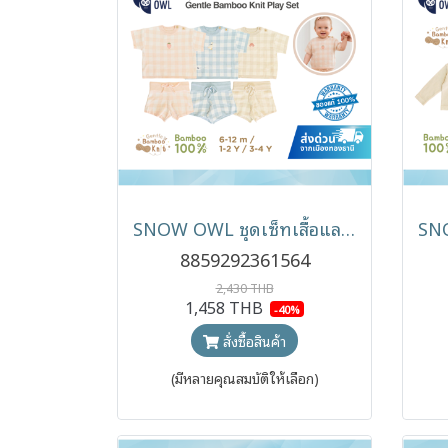
SNOW OWL ชุดเซ็ทเสื้อและกางเกงไหมพรม Gentle Bamboo Knit Play Set 6 เดือน - 4 ขวบ
8859292361564
2,430 THB
1,458 THB
-40%
สั่งซื้อสินค้า
(มีหลายคุณสมบัติให้เลือก)