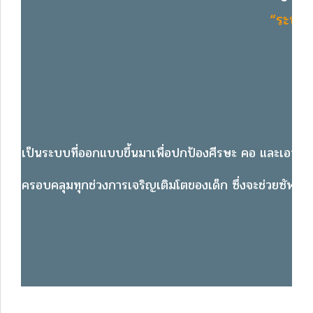
“ระบบป
เป็นระบบที่ออกแบบขึ้นมาเพื่อปกป้องศีรษะ คอ และเอว ตาม
ครอบคลุมทุกช่วงการเจริญเติมโตของเด็ก ซึ่งจะช่วยซัพพอร์