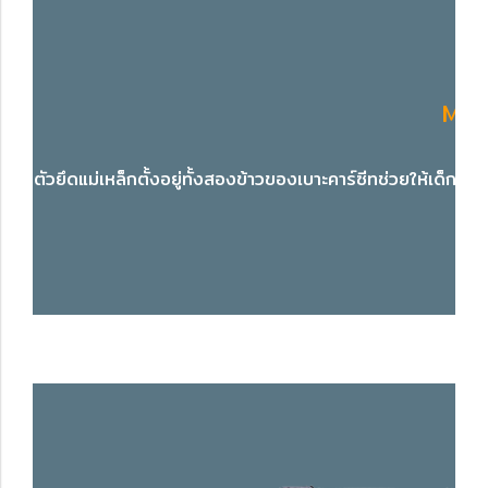
Mag
ตัวยึดแม่เหล็กตั้งอยู่ทั้งสองข้าวของเบาะคาร์ซีทช่วยให้เด็กเ