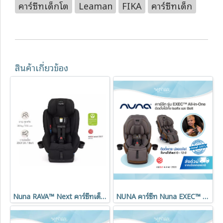
คาร์ซีทเด็กโต
Leaman
FIKA
คาร์ซีทเด็ก
สินค้าเกี่ยวข้อง
Nuna RAVA™ Next คาร์ซีทเด็กมาตรฐานอเมริกา ติดตั้งได้ 2 ระบบ ใช้ได้ตั้งแต่แรกเกิด–12ปี
NUNA คาร์ซีท Nuna EXEC™ All-in-One คาร์ซีทเด็กแรกเกิด–12 ปี ติดตั้ง Isofix และ Belt