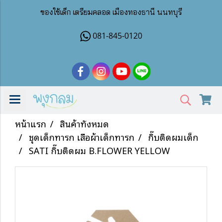
ของใช้เด็ก เตรียมคลอด เมืองทองธานี นนทบุรี
081-845-0120
หน้าแรก
สินค้าทั้งหมด
ชุดเด็กทารก เสื้อผ้าเด็กทารก
กิ๊บติดผมเด็ก
SATI กิ๊บติดผม B.FLOWER YELLOW