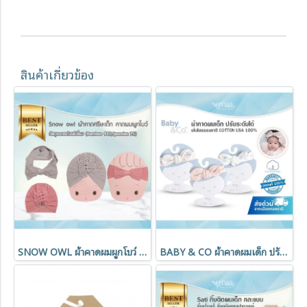
สินค้าเกี่ยวข้อง
SNOW OWL ผ้าคาดผมผูกโบว์ คาดผมเด็ก ผ้าโพกศรีษะ วัสดุระดับพรีเมี่ยม
BABY & CO ผ้าคาดผมเด็ก ปรับระดับได้ เส้นใยธรรมชาติ COTTON USA 100%