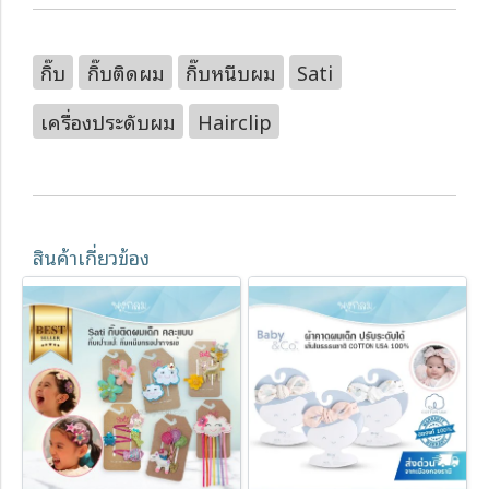
กิ๊บ
กิ๊บติดผม
กิ๊บหนีบผม
Sati
เครื่องประดับผม
Hairclip
สินค้าเกี่ยวข้อง