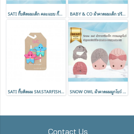
SATI กิ๊บติดผมเด็ก คละแบบ กิ๊ปเป๊าะแป๊ะ กิ๊บหนีบทรงปากจรเข้
BABY & CO ผ้าคาดผมเด็ก ปรับระดับได้ เส้นใยธรรมชาติ COTTON USA 100%
SATI กิ๊บติดผม SM.STARFISH CANDY
SNOW OWL ผ้าคาดผมผูกโบว์ คาดผมเด็ก ผ้าโพกศรีษะ วัสดุระดับพรีเมี่ยม
Contact Us