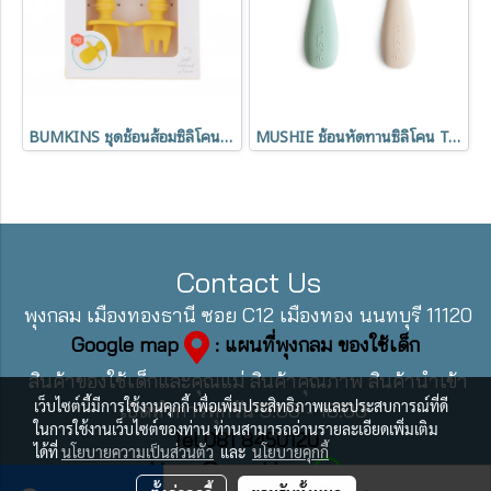
BUMKINS ชุดช้อนส้อมซิลิโคนหัดทาน Disney Chewtensils (6m+)
MUSHIE ช้อนหัดทานซิลิโคน Toddler Starter Spoon (12m+)
Contact Us
พุงกลม เมืองทองธานี ซอย C12 เมืองทอง นนทบุรี 11120
Google map
: แผนที่พุงกลม ของใช้เด็ก
สินค้าของใช้เด็กและคุณแม่ สินค้าคุณภาพ สินค้านำเข้า
เว็บไซต์นี้มีการใช้งานคุกกี้ เพื่อเพิ่มประสิทธิภาพและประสบการณ์ที่ดี
เปิดทำการทุกวัน 9:00 - 18:00
ในการใช้งานเว็บไซต์ของท่าน ท่านสามารถอ่านรายละเอียดเพิ่มเติม
Tel 081 8450120
ได้ที่
นโยบายความเป็นส่วนตัว
และ
นโยบายคุกกี้
Line : @pungklom