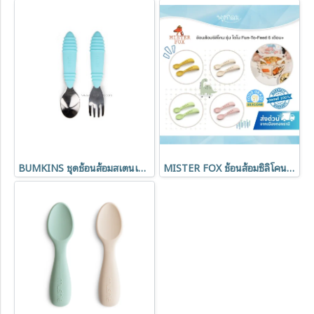
BUMKINS ชุดช้อนส้อมสเตนเลส ด้ามจับซิลิโคน (18m+)
MISTER FOX ช้อนส้อมซิลิโคน รุ่น ไดโนเสาร์ (6m+)