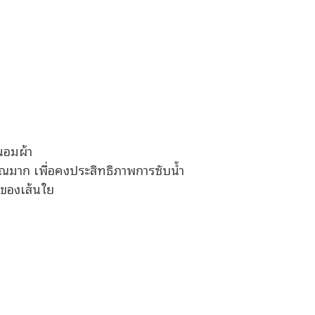
นอมผ้า
มาณมาก เพื่อคงประสิทธิภาพการซับน้ำ
มของเส้นใย