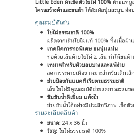
Little Eden ผ้าเช็ดตัวใยไผ่ 100%
ผ้าขนหนู
โครงสร้างผ้าและขนผ้า
ให้สัมผัสนุ่มละมุน อ่อ
คุณสมบัติเด่น
ใยไผ่ธรรมชาติ 100%
ผลิตจากเส้นใยไผ่แท้ 100% ทั้งเนื้อผ้าแ
เทคนิคการทอพิเศษ ขนนุ่มแน่น
ทอด้วยเส้นด้ายใยไผ่ 2 เส้น ทำให้ขนผ้า
เหมาะสำหรับผิวบอบบางและแพ้ง่าย
ลดการระคายเคือง เหมาะสำหรับเด็กเล็ก เด
ช่วยป้องกันแบคทีเรียตามธรรมชาติ
เส้นใยไผ่มีคุณสมบัติช่วยลดการสะสมของ
ซึมซับน้ำดีเยี่ยม แห้งไว
ช่วยซับน้ำได้อย่างมีประสิทธิภาพ เช็ดต
รายละเอียดสินค้า
ขนาด:
24 x 36 นิ้ว
วัสดุ:
ใยไผ่ธรรมชาติ 100%