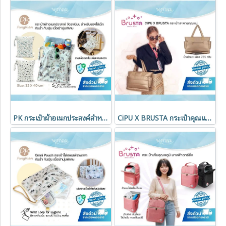
PK กระเป๋าผ้าอเนกประสงค์สำหรับของใช้เด็ก จัดระเบียบสิ่งของพกพา ลายมินิมอล
CiPU X BRUSTA กระเป๋าคุณแม่ Tote L กันน้ำ น้ำหนักเบา 765 กรัม ช่องเยอะ จุของได้เยอะ