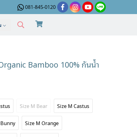
081-845-0120
ิม
ก Organic Bamboo 100% กันน้ำ
astus
Size M Bear
Size M Castus
 Bunny
Size M Orange