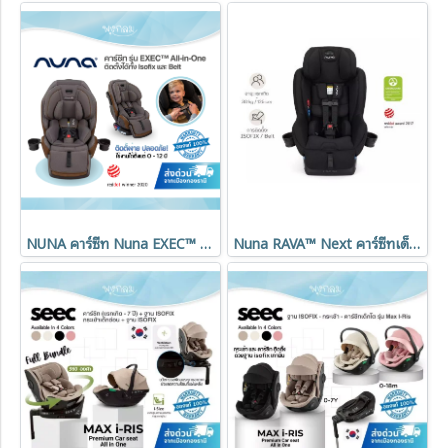
NUNA คาร์ซีท Nuna EXEC™ All-in-One คาร์ซีทเด็กแรกเกิด–12 ปี ติดตั้ง Isofix และ Belt
Nuna RAVA™ Next คาร์ซีทเด็กมาตรฐานอเมริกา ติดตั้งได้ 2 ระบบ ใช้ได้ตั้งแต่แรกเกิด–12ปี