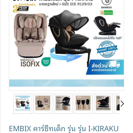
EMBIX คาร์ซีทเด็ก รุ่น รุ่น I-KIRAKU