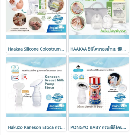
Haakaa Silicone Colostrum Collector เซตซิลิโคนเก็บน้ำนม ชุดเก็บน้ำนมพร้อมถ้วยป้อน Feeding Pack
HAAKAA ซิลิโคนรองน้ำนม ซิลิโคนเกรด Medical100% Shell Wearable Pump
Hakuzo Kaneson Etoca กรวยปั๊มนมซิลิโคน รูปทรงดอกไม้ อ่อนโยน ใช้งานง่าย
PONGYO BABY กรวยซิลิโคนสูญญากาศ Silicone Breastmilk Pump 150 ml