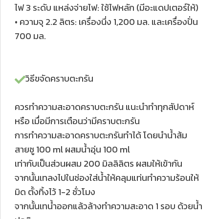
ไฟ 3 ระดับ แหล่งจ่ายไฟ: ใช้ไฟหลัก (มีอะแดปเตอร์ให้)
• ความจุ 2.2 ลิตร: เครื่องนึ่ง 1,200 มล. และเครื่องปั่น
700 มล.
วิธีขจัดคราบตะกรัน
ควรทำความสะอาดคราบตะกรัน แนะนำทำทุกสัปดาห์
หรือ เมื่อมีการเตือนว่ามีคราบตะกรัน
การทำความสะอาดคราบตะกรันทำได้ โดยนำน้ำส้ม
สายชู 100 ml ผสมน้ำอุ่น 100 ml
เท่ากับเป็นส่วนผสม 200 มิลลิลิตร ผสมให้เข้ากัน
จากนั้นเทลงไปในช่องใส่น้ำให้คลุมแท่นทำความร้อนให้
มิด ตั้งทิ้งไว้ 1-2 ชั่วโมง
จากนั้นเทน้ำออกแล้วล้างทำความสะอาด 1 รอบ ด้วยน้ำ