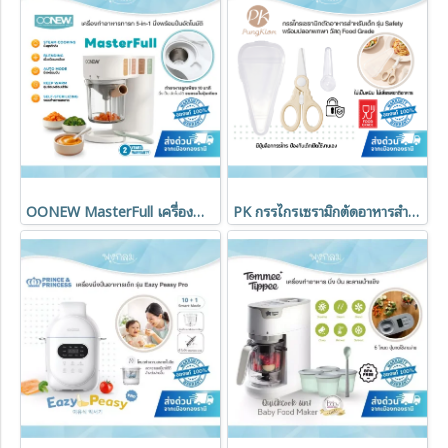
OONEW MasterFull เครื่องทำอาหารทารก 5-in-1
PK กรรไกรเซรามิกตัดอาหารสำหรับเด็ก รุ่น Safety พร้อมปุ่มล็อกนิรภัยและปลอกพกพา