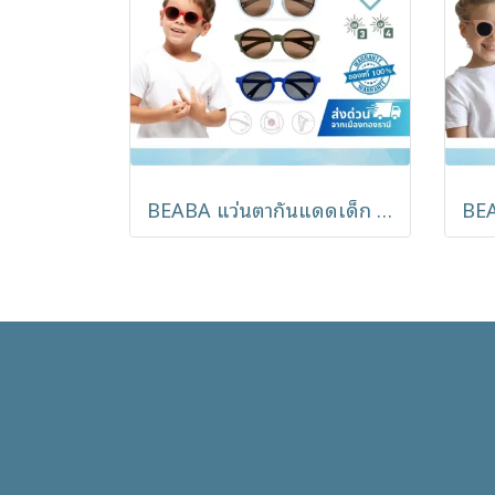
BEABA แว่นตากันแดดเด็ก Sunglasses รุ่น Merry (2-4y)