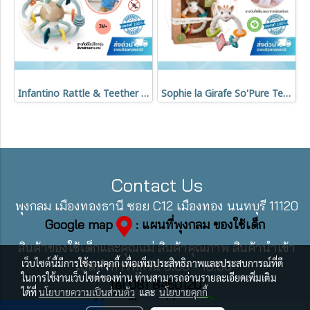
Infantino Rattle & Teether Bendy Tubes ยางกัดห่วงหลากสี เสริมพัฒนาการเด็ก 3 เดือนขึ้นไป
Sophie la Girafe So'Pure Teething Colo'rings ยางกัดห่วง ยางพาราธรรมชาติ 3M+
Contact Us
พุงกลม เมืองทองธานี ซอย C12 เมืองทอง นนทบุรี 11120
Google map
: แผนที่พุงกลม ของใช้เด็ก
สินค้าของใช้เด็กและคุณแม่ สินค้าคุณภาพ สินค้านำเข้า
เว็บไซต์นี้มีการใช้งานคุกกี้ เพื่อเพิ่มประสิทธิภาพและประสบการณ์ที่ดี
เปิดทำการทุกวัน 9:00 - 18:00
ในการใช้งานเว็บไซต์ของท่าน ท่านสามารถอ่านรายละเอียดเพิ่มเติม
Tel 081 8450120
ได้ที่
นโยบายความเป็นส่วนตัว
และ
นโยบายคุกกี้
Line : @pungklom