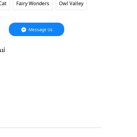
Cat
Fairy Wonders
Owl Valley
Message Us
แม่