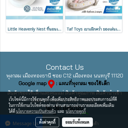
Little Heavenly Nest ที่นอนเด็กแรกเกิด ขอบนุ่ม ระบายอากาศได้ดี รองรับสรีระ สำหรับเด็ก 0-8 เดือน
Taf Toys เบาะฝึกคว่ำ ของเล่นเสริมพัฒนาการสำหรับเด็กแรกเกิด Little Explorer Lounger (0m+)
Contact Us
พุงกลม เมืองทองธานี ซอย C12 เมืองทอง นนทบุรี 11120
Google map
: แผนที่พุงกลม ของใช้เด็ก
สินค้าของใช้เด็กและคุณแม่ สินค้าคุณภาพ สินค้านำเข้า
เว็บไซต์นี้มีการใช้งานคุกกี้ เพื่อเพิ่มประสิทธิภาพและประสบการณ์ที่ดี
เปิดทำการทุกวัน 9:00 - 18:00
ในการใช้งานเว็บไซต์ของท่าน ท่านสามารถอ่านรายละเอียดเพิ่มเติม
Tel 081 8450120
ได้ที่
นโยบายความเป็นส่วนตัว
และ
นโยบายคุกกี้
Line : @pungklom
Message Us
ตั้งค่าคุกกี้
ยอมรับทั้งหมด
สั่งซื้อสินค้า