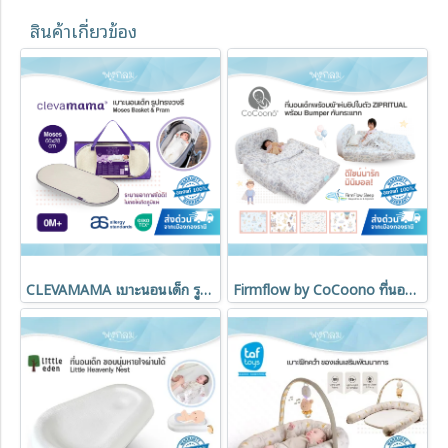
สินค้าเกี่ยวข้อง
CLEVAMAMA เบาะนอนเด็ก รูปทรงวงรี Moses Basket & Pram
Firmflow by CoCoono ที่นอนเด็กพร้อมผ้าห่มซิปในตัว ZIPRITUAL พร้อม Bumper กันกระแทก