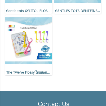
Gentle tots XYLITOL FLOSSY ไหมขัดฟันเด็ก รสผลไม้ผสมไซลิทอล (60 ชิ้น/กระปุก)
GENTLES TOTS DENTFINE ไหมขัดฟันเด็ก มีด้ามจับ สีสดใส สำหรับน้อง 1 ปีขึ้นไป
The Twelve Flossy ไหมขัดฟันสำหรับเด็ก นำเข้าจากเกาหลี เส้นไหมนุ่มพิเศษ
Contact Us