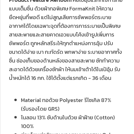
แบบเต็มชิ้น ด้วยผ้าทอพิเศษ FormaKnit ให้ความ
ยืดหยุ่นที่พอดี แต่ไม่สูญเสียการซัพพอร์ตระบาย
อากาศได้โดยเฉพาะจุดที่ต้องการการระบายเป็นพิเศษ
สายสะพายและสายคาดเอวแบบโค้งเข้ารูปเพิ่มการ
ซัพพอร์ต ถูกหลักสรีระให้ทุกตำแหน่งการอุ้ม ปรับ
ขนาดได้ง่าย เบา กะทัดรัด พกพาง่าย ระบายอากาศทั้ง
ชิ้น ช่องเก็บของด้านหลังของสายสะพาย ซักทำความ
สะอาดได้ด้วยเครื่องซักผ้า ให้นมเข้าเต้าได้ในเป้อุ้ม รับ
น้ำหนักได้ 16 กก. ใช้ได้ตั้งแต่แรกเกิด - 36 เดือน
Material ทอด้วย Polyester รีไซเคิล 87%
(รับรองโดย GRS)
ไนลอน 13% ซับด้านในด้วย ผ้าฝ้าย (Cotton)
100%