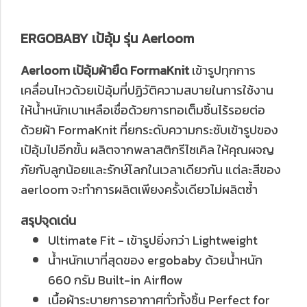
ERGOBABY เป้อุ้ม รุ่น Aerloom
Aerloom เป้อุ้มผ้ายืด FormaKnit
เข้ารูปทุกการ
เคลื่อนไหวด้วยเป้อุ้มที่ปฏิวัติความสบายในการใช้งาน
ให้น้ำหนักเบาเหลือเชื่อด้วยการทอเต็มชิ้นไร้รอยต่อ
ด้วยผ้า FormaKnit ที่ยกระดับความกระชับเข้ารูปของ
เป้อุ้มไปอีกขั้น ผลิตจากพลาสติกรีไซเคิล ให้คุณผจญ
ภัยกับลูกน้อยและรักษ์โลกในเวลาเดียวกัน แต่ละสีของ
aerloom จะทำการผลิตเพียงครั้งเดียวไม่ผลิตซ้ำ
สรุปจุดเด่น
Ultimate Fit - เข้ารูปยิ่งกว่า Lightweight
น้ำหนักเบาที่สุดของ ergobaby ด้วยน้ำหนัก
660 กรัม Built-in Airflow
เนื้อผ้าระบายการอากาศทั่วทั้งชิ้น Perfect for